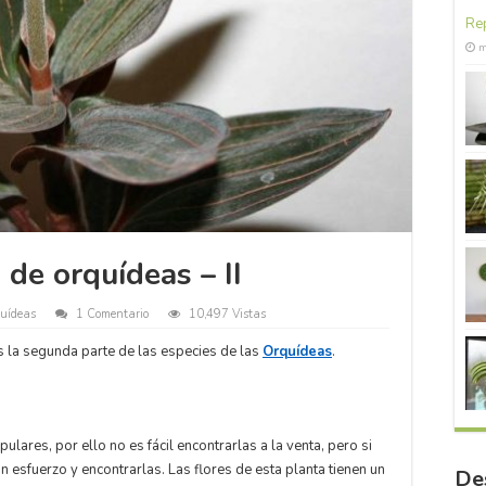
Rep
m
 de orquídeas – II
uídeas
1 Comentario
10,497 Vistas
s la segunda parte de las especies de las
Orquídeas
.
lares, por ello no es fácil encontrarlas a la venta, pero si
n esfuerzo y encontrarlas. Las flores de esta planta tienen un
De