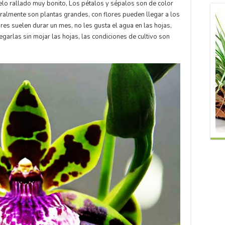
belo rallado muy bonito, Los pétalos y sépalos son de color
almente son plantas grandes, con flores pueden llegar a los
lores suelen durar un mes, no les gusta el agua en las hojas,
garlas sin mojar las hojas, las condiciones de cultivo son