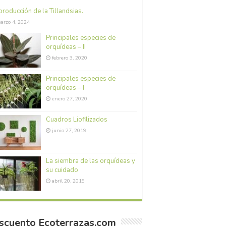
roducción de la Tillandsias.
arzo 4, 2024
Principales especies de
orquídeas – II
febrero 3, 2020
Principales especies de
orquídeas – I
enero 27, 2020
Cuadros Liofilizados
junio 27, 2019
La siembra de las orquídeas y
su cuidado
abril 20, 2019
scuento Ecoterrazas.com