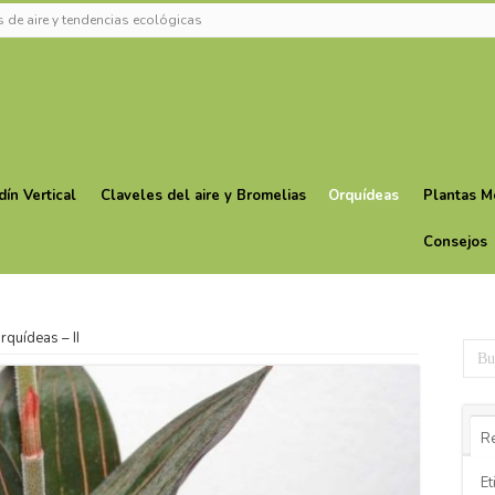
 de aire y tendencias ecológicas
dín Vertical
Claveles del aire y Bromelias
Orquídeas
Plantas M
Consejos
rquídeas – II
Re
Et