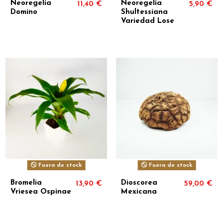
Neoregelia
Neoregelia
11,40 €
5,90 €
Domino
Shultessiana
Variedad Lose
Fuera de stock
Fuera de stock
Bromelia
Dioscorea
13,90 €
59,00 €
Vriesea Ospinae
Mexicana