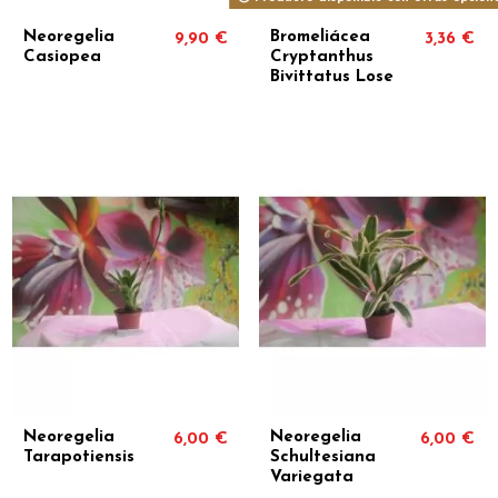
Neoregelia
Bromeliácea
9,90 €
3,36 €
Casiopea
Cryptanthus
Bivittatus Lose
Neoregelia
Neoregelia
6,00 €
6,00 €
Tarapotiensis
Schultesiana
Variegata