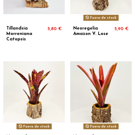
Fuera de stock
Tillandsia
Neoregelia
5,80 €
5,90 €
Morreniana
Amazon V. Lose
Catopsis
Fuera de stock
Fuera de stock