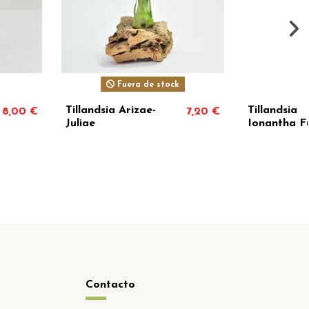
Fuera de stock
a Arizae-
Tillandsia
7,20 €
4,40 €
Ionantha Fuego
Contacto