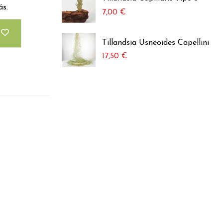
ás.
7,00 €
Tillandsia Usneoides Capellini
17,50 €