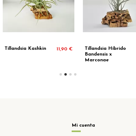
Tillandsia Híbrido
Tillandsi
11,90 €
8,00 €
Bandensis x
Juliae
Marconae
Mi cuenta