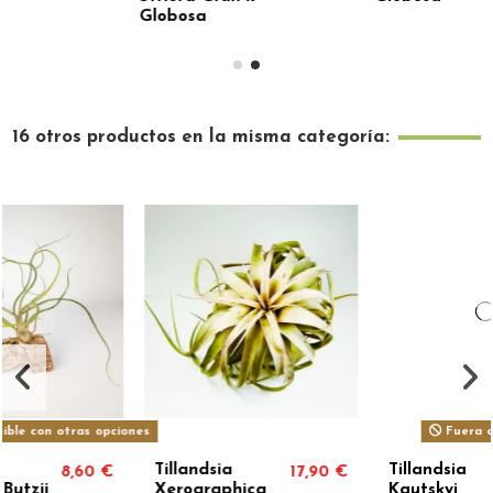
Globosa
16 otros productos en la misma categoría:
iones
Fuera de stock
Tillandsia
Tillandsia
17,90 €
23,90 €
Xerographica
Kautskyi