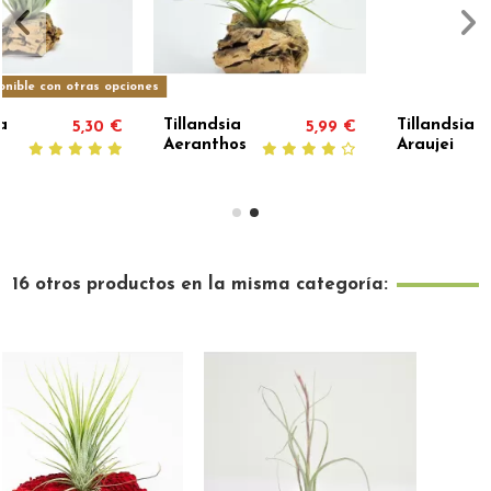
Tillandsia
Tillandsia
,99 €
10,00 €
2,4
Araujei
Ionantha
Rubra
16 otros productos en la misma categoría: