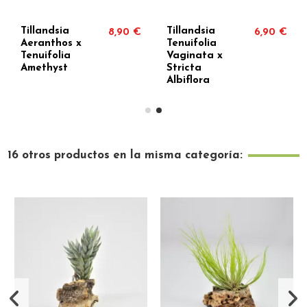
Tillandsia
Tillandsia
8,90 €
6,90 €
Aeranthos x
Tenuifolia
Tenuifolia
Vaginata x
Amethyst
Stricta
Albiflora
16 otros productos en la misma categoría: