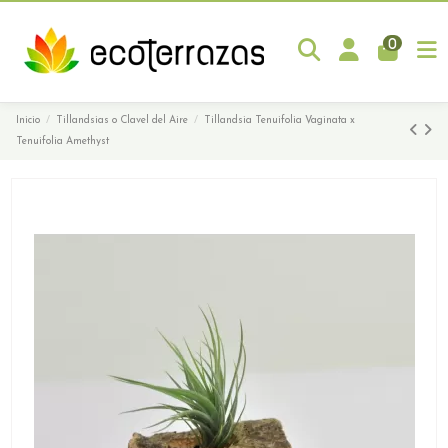
0
Inicio
Tillandsias o Clavel del Aire
Tillandsia Tenuifolia Vaginata x
Tenuifolia Amethyst