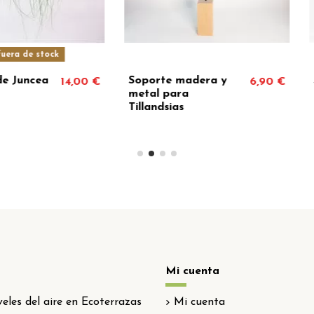
ck
Soporte corteza
Terrario
9,00 €
2,00 €
para Tillandsias y
metal
Bromelias
Mi cuenta
eles del aire en Ecoterrazas
Mi cuenta