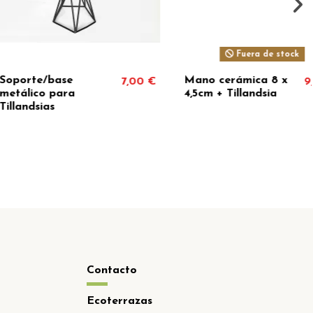
 Soporte
Terrario Pear
12,36 €
14,01 €
Contacto
Ecoterrazas