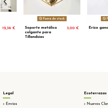
Fuera de sto
Soporte/base
Mano cerámica 8 x
7,00 €
metálico para
4,5cm + Tillandsia
Tillandsias
Legal
Ecoterrazas
Envíos
Nuevos Clav