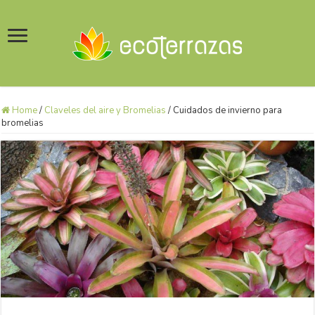
Home
/
Claveles del aire y Bromelias
/
Cuidados de invierno para
bromelias