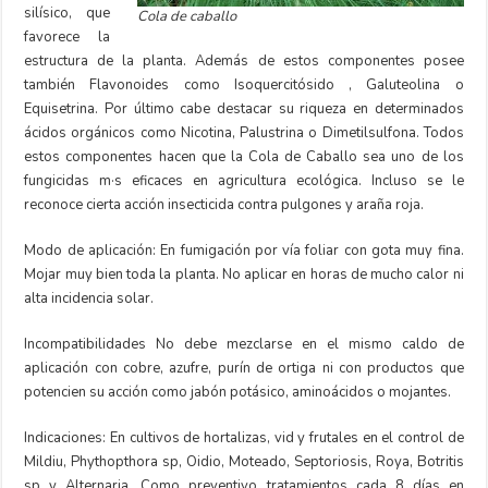
silísico, que
Cola de caballo
favorece la
estructura de la planta. Además de estos componentes posee
también Flavonoides como Isoquercitósido , Galuteolina o
Equisetrina. Por último cabe destacar su riqueza en determinados
ácidos orgánicos como Nicotina, Palustrina o Dimetilsulfona. Todos
estos componentes hacen que la Cola de Caballo sea uno de los
fungicidas m·s eficaces en agricultura ecológica. Incluso se le
reconoce cierta acción insecticida contra pulgones y araña roja.
Modo de aplicación: En fumigación por vía foliar con gota muy fina.
Mojar muy bien toda la planta. No aplicar en horas de mucho calor ni
alta incidencia solar.
Incompatibilidades No debe mezclarse en el mismo caldo de
aplicación con cobre, azufre, purín de ortiga ni con productos que
potencien su acción como jabón potásico, aminoácidos o mojantes.
Indicaciones: En cultivos de hortalizas, vid y frutales en el control de
Mildiu, Phythopthora sp, Oidio, Moteado, Septoriosis, Roya, Botritis
sp y Alternaria. Como preventivo tratamientos cada 8 días en