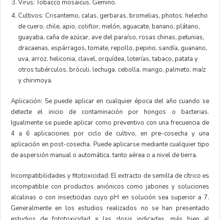
Virus: Tobacco mosaicus. Gemino.
Cultivos: Crisantemo, calas, gerbaras, bromelias, photos. helecho
de cuero, chile, apio, coliflor, melón, aguacate, banano, plátano,
guayaba, caña de azúcar, ave del paraíso, rosas chinas, petunias,
dracaenas, espárragos, tomate, repollo, pepino, sandía, guanano,
uva, arroz. heliconia, clavel, orquídea, loterías, tabaco, patata y
otros tubérculos, bróculi, lechuga, cebolla, mango, palmeto, maíz
y chirimoya.
Aplicación: Se puede aplicar en cualquier época del año cuando se
detecte el inicio de contaminación por hongos o bacterias.
Igualmente se puede aplicar como preventivo con una frecuencia de
4 a 6 aplicaciones por ciclo de cultivo, en pre-cosecha y una
aplicación en post-cosecha. Puede aplicarse mediante cualquier tipo
de aspersión manual o automática. tanto aérea o a nivel de tierra.
Incompatibilidades y fitotoxicidad: El extracto de semilla de cítrico es
incompatible con productos aniónicos como jabones y soluciones
alcalinas o con insecticidas cuyo pH en solución sea superior a 7.
Generalmente en los estudios realizados no se han presentado
estudios de fototoxicidad a las dosis indicadas, más bien al