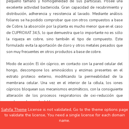
pequeño tamaño y homogeneidad de sus partículas. Posee una
excelente actividad bactericida. Gran capacidad de recubrimiento y
distribución, adherencia y resistencia al lavado. Mediante análisis
foliares se ha podido comprobar que con otros compuestos a base
de Cobre, la absorción por la planta es mucho menor que en el caso
de CUPROXAT 34,5, lo que demuestra que lo importante no es sólo
la riqueza en cobre, sino también el tipo de compuesto. Este
formulado evita la aportación de cloro y otros metales pesados que
son muy frecuentes en otros productos a base de cobre.
Modo de acción: El ión cúprico, en contacto con la pared celular del
hongo, descompone los aminoácidos y enzimas presentes en el
estrato proteico externo, modificando la permeabilidad de la
membrana celular. Una vez en el interior de la célula, los iones
cúpricos bloquean sus mecanismos enzimáticos, con la consiguiente
alteración de los procesos respiratorios de oxi-reducción que
conducen a la muerte del hongo.
Sahifa Theme
License is not validated, Go to the theme options page
to validate the license, You need a single license for each domain
name.
TRICHODERMA HARZIANUM