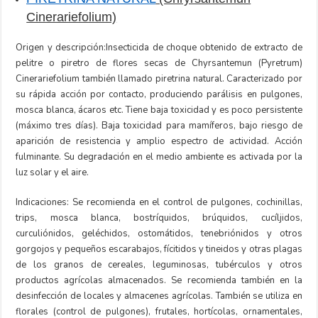
Cinerariefolium)
Origen y descripción:Insecticida de choque obtenido de extracto de
pelitre o piretro de flores secas de Chyrsantemun (Pyretrum)
Cinerariefolium también llamado piretrina natural. Caracterizado por
su rápida acción por contacto, produciendo parálisis en pulgones,
mosca blanca, ácaros etc. Tiene baja toxicidad y es poco persistente
(máximo tres días). Baja toxicidad para mamíferos, bajo riesgo de
aparición de resistencia y amplio espectro de actividad. Acción
fulminante. Su degradación en el medio ambiente es activada por la
luz solar y el aire.
Indicaciones: Se recomienda en el control de pulgones, cochinillas,
trips, mosca blanca, bostríquidos, brúquidos, cucíljidos,
curculiónidos, geléchidos, ostomátidos, tenebriónidos y otros
gorgojos y pequeños escarabajos, fícitidos y tineidos y otras plagas
de los granos de cereales, leguminosas, tubérculos y otros
productos agrícolas almacenados. Se recomienda también en la
desinfección de locales y almacenes agrícolas. También se utiliza en
florales (control de pulgones), frutales, hortícolas, ornamentales,