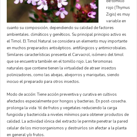
de tomillo
rojo (Thymus
Zigis) es muy
variable en
cuanto su composición, dependiendo su calidad de factores
ambientales. climáticos y genéticos. Su principal principio activo es
el Timol. El Timol Natural se considera un elemento muy importante
en muchos preparados antisépticos. antifúngicos y antimicrobiales.
Similares características presenta el Carvacrol, isómero del timol
que se encuentra también en el tomillo rojo. Las feromonas
naturales que contiene tienen la virtualidad de atraer insectos
polinizadores, como las abejas, abejorros y mariquitas, siendo
inocuo el preparado para otros insectos.
Modo de acción: Tiene acción preventiva y curativa en cultivos
afectados especialmente por hongos y bacterias. En post-cosecha.
prolonga la vida ˙til de frutos y vegetales reduciendo la carga
fungicida y bactericida a niveles mínimos para obtener productos de
calidad. La actividad iónica del extracto le permite penetrar la pared
celular de los microorganismos y destruirlos sin afectar a la planta
en general y/o frutos.