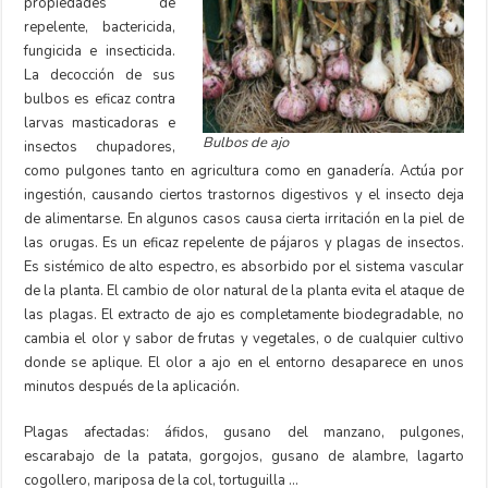
propiedades de
repelente, bactericida,
fungicida e insecticida.
La decocción de sus
bulbos es eficaz contra
larvas masticadoras e
Bulbos de ajo
insectos chupadores,
como pulgones tanto en agricultura como en ganadería. Actúa por
ingestión, causando ciertos trastornos digestivos y el insecto deja
de alimentarse. En algunos casos causa cierta irritación en la piel de
las orugas. Es un eficaz repelente de pájaros y plagas de insectos.
Es sistémico de alto espectro, es absorbido por el sistema vascular
de la planta. El cambio de olor natural de la planta evita el ataque de
las plagas. El extracto de ajo es completamente biodegradable, no
cambia el olor y sabor de frutas y vegetales, o de cualquier cultivo
donde se aplique. El olor a ajo en el entorno desaparece en unos
minutos después de la aplicación.
Plagas afectadas: áfidos, gusano del manzano, pulgones,
escarabajo de la patata, gorgojos, gusano de alambre, lagarto
cogollero, mariposa de la col, tortuguilla …