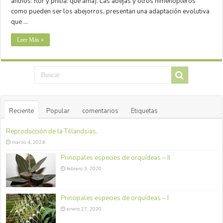
ánthos: flor y philia: que ama). Las abejas y otros himenópteros
como pueden ser los abejorros, presentan una adaptación evolutiva
que …
Leer Más »
Reciente
Popular
comentarios
Etiquetas
Reproducción de la Tillandsias.
marzo 4, 2024
Principales especies de orquídeas – II
febrero 3, 2020
Principales especies de orquídeas – I
enero 27, 2020