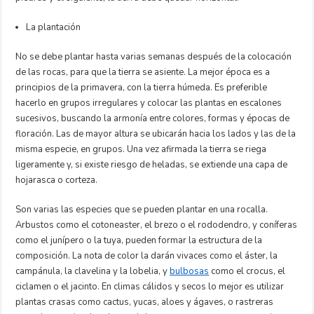
La plantación
No se debe plantar hasta varias semanas después de la colocación
de las rocas, para que la tierra se asiente. La mejor época es a
principios de la primavera, con la tierra húmeda. Es preferible
hacerlo en grupos irregulares y colocar las plantas en escalones
sucesivos, buscando la armonía entre colores, formas y épocas de
floración. Las de mayor altura se ubicarán hacia los lados y las de la
misma especie, en grupos. Una vez afirmada la tierra se riega
ligeramente y, si existe riesgo de heladas, se extiende una capa de
hojarasca o corteza.
Son varias las especies que se pueden plantar en una rocalla.
Arbustos como el cotoneaster, el brezo o el rododendro, y coníferas
como el junípero o la tuya, pueden formar la estructura de la
composición. La nota de color la darán vivaces como el áster, la
campánula, la clavelina y la lobelia, y
bulbosas
como el crocus, el
ciclamen o el jacinto. En climas cálidos y secos lo mejor es utilizar
plantas crasas como cactus, yucas, aloes y ágaves, o rastreras